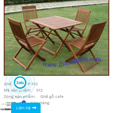
Ghế cafe GCP 512
Mã sản phẩm: 512
Dòng sản phẩm: Ghế gỗ cafe
Tình trạng: Còn Hàng
0
0943594386
Liên hệ
Giá: 235.000 VNĐ
idebar
Menu
Wishlist
Compare
Cart