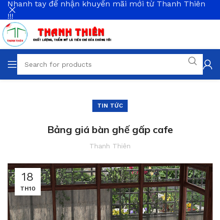
Nhanh tay để nhận khuyến mãi mới từ Thanh Thiên
!!!
TIN TỨC
Bảng giá bàn ghế gấp cafe
Thanh Thiên
18
TH10