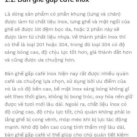
Là dòng sản phẩm có phần khung (lưng và chân)
được làm từ chất liệu inox, lưng ghế và mặt ngồi của
ghế sẽ được lót đệm bọc da, hoặc 2 phần này sẽ
được làm từ chất liệu nhựa. Về thành phần inox thì
có thể là loại 201 hoặc 304, trong đó loại 304 có độ
sáng bóng cao, độ chịu lực tốt hơn, giá thành đắt hơn
và cũng được ưa chuộng hơn.
Bàn ghế gấp café inox hiện nay rất được nhiều quán
café ưa chuộng lựa chọn, sử dụng bởi ưu điểm của
nó là có độ bền cao, bề mặt inox sáng bóng không gỉ
sét theo thời gian, không bị bong tróc, oxy hóa nên giữ
được vẻ tươi mới lâu dài. Ngoài ra, chất liệu inox có
độ cứng cao, độ chịu lực tốt, chủ quán không phải lo
lắng ghế bị cong vênh, móp méo khi bị lực tác động
mạnh. Nhờ độ bền cao cùng tính thẩm mỹ lâu dài,
bàn ghế gấp café vì thế giúp cho chủ quán tiết kiệm