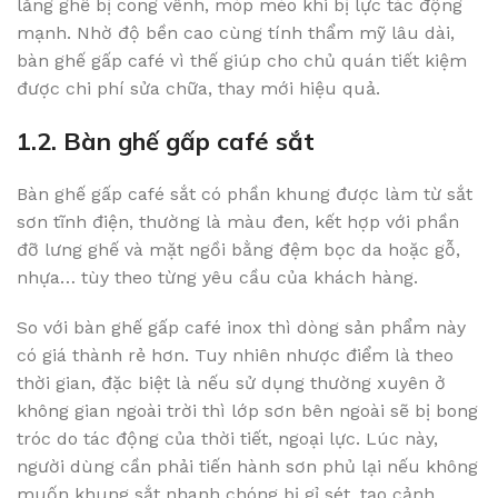
lắng ghế bị cong vênh, móp méo khi bị lực tác động
mạnh. Nhờ độ bền cao cùng tính thẩm mỹ lâu dài,
bàn ghế gấp café vì thế giúp cho chủ quán tiết kiệm
được chi phí sửa chữa, thay mới hiệu quả.
1.2. Bàn ghế gấp café sắt
Bàn ghế gấp café sắt có phần khung được làm từ sắt
sơn tĩnh điện, thường là màu đen, kết hợp với phần
đỡ lưng ghế và mặt ngồi bằng đệm bọc da hoặc gỗ,
nhựa… tùy theo từng yêu cầu của khách hàng.
So với bàn ghế gấp café inox thì dòng sản phẩm này
có giá thành rẻ hơn. Tuy nhiên nhược điểm là theo
thời gian, đặc biệt là nếu sử dụng thường xuyên ở
không gian ngoài trời thì lớp sơn bên ngoài sẽ bị bong
tróc do tác động của thời tiết, ngoại lực. Lúc này,
người dùng cần phải tiến hành sơn phủ lại nếu không
muốn khung sắt nhanh chóng bị gỉ sét, tạo cảnh