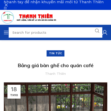
Nhanh tay để nhận khuyến mãi mới từ Thanh Thiên
!!!
TIN TỨC
Bảng giá bàn ghế cho quán café
Thanh Thiên
18
TH10