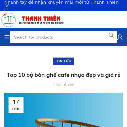
Nhanh tay để nhận khuyến mãi mới từ Thanh Thiên
!!!
TIN TỨC
Top 10 bộ bàn ghế cafe nhựa đẹp và giá rẻ
Thanhthien
17
TH10