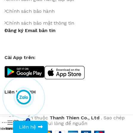
Chính sách bảo hành
Chính sách bảo mật thông tin
Đăng ký Email bản tin
Cài App trên:
Liên Kết MXH
Bản quyền thuộc
Thanh Thien Co., Ltd
. Sao chép
0
0943594386
vui lòng để nguồn
Liên hệ
idebar
Menu
Wishlist
Compare
Cart