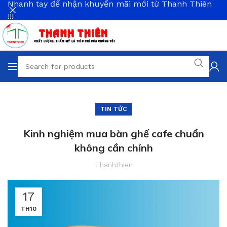
Nhanh tay để nhận khuyến mãi mới từ Thanh Thiên
!!!
TIN TỨC
Kinh nghiệm mua bàn ghế cafe chuẩn
không cần chỉnh
Thanhthien
17
TH10