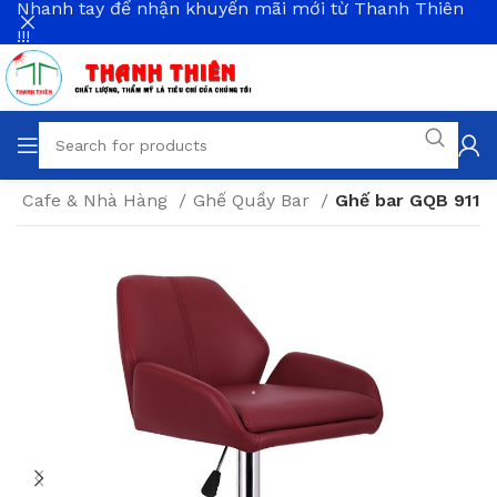
Nhanh tay để nhận khuyến mãi mới từ Thanh Thiên
!!!
ất Cafe & Nhà Hàng
Ghế Quầy Bar
Ghế bar GQB 911