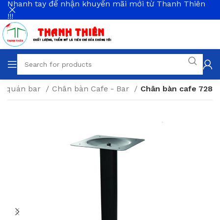
Nhanh tay để nhận khuyến mãi mới từ Thanh Thiên
!!!
và quán bar
Chân bàn Cafe - Bar
Chân bàn cafe 728