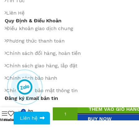
Tin Tức
Liên Hệ
Quy Định & Điều Khoản
Điều khoản giao dịch chung
Phương thức thanh toán
Chính sách đổi hàng, hoàn tiền
Chính sách giao hàng, lắp đặt
Chính sách bảo hành
Chính sách bảo mật thông tin
Đăng ký Email bản tin
Chân
THÊM VÀO GIỎ HÀN
bàn
0
0
₫
0943594386
cafe
Liên hệ
BUY NOW
Menu
Wishlist
Compare
Cart
728
Cài App trên: