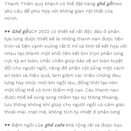
Thanh Thiên quý khách có thể đặt hàng
ghế gỗ
theo
yêu cầu để phù hợp với không gian nội thất của
mình.
♥♥
Ghế gỗ
GCP 2022 có thiết kế rất độc đáo ở phần
tựa lưng được thiết kế là những thanh nan được tiện
tròn và tiện cạnh vuông rất tỉ mỉ và tinh tế kết hợp với
nhau tạo thành một khối liên kết ôm trọn phần lưng
cực kỳ an toàn, chắc chắn giúp bảo vệ an toàn tuyệt
đối cho người ngồi, nâng đỡ phần cột sống một cách
an toàn và hiệu quả, làm giảm các triệu chứng đau
lưng hay nhức mỏi khi ngồi lâu, đồng thời tạo nên
một tổng thể có tính thẩm mỹ cao. Các thanh nan
được thiế kế song song nhằm tạo sự thông thoáng,
lưu thông không khí giúp cho người ngồi có cảm giác
thoải mái, mát mẻ, không tích tụ nhiệt ở phần lưng
♥♥
Đệm ngồi của
ghế cafe
khá rộng rãi và được bọc