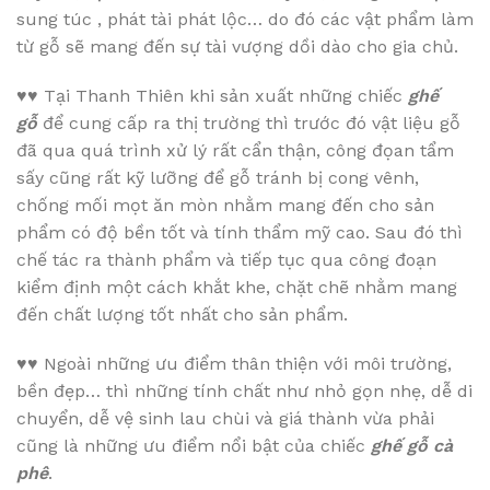
sung túc , phát tài phát lộc… do đó các vật phẩm làm
từ gỗ sẽ mang đến sự tài vượng dồi dào cho gia chủ.
♥♥
Tại Thanh Thiên khi sản xuất những chiếc
ghế
gỗ
để cung cấp ra thị trường thì trước đó vật liệu gỗ
đã qua quá trình xử lý rất cẩn thận, công đọan tẩm
sấy cũng rất kỹ lưỡng để gỗ tránh bị cong vênh,
chống mối mọt ăn mòn nhằm mang đến cho sản
phẩm có độ bền tốt và tính thẩm mỹ cao. Sau đó thì
chế tác ra thành phẩm và tiếp tục qua công đoạn
kiểm định một cách khắt khe, chặt chẽ nhằm mang
đến chất lượng tốt nhất cho sản phẩm.
♥♥
Ngoài những ưu điểm thân thiện với môi trường,
bền đẹp… thì những tính chất như nhỏ gọn nhẹ, dễ di
chuyển, dễ vệ sinh lau chùi và giá thành vừa phải
cũng là những ưu điểm nổi bật của chiếc
ghế gỗ cà
phê
.