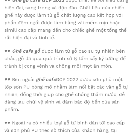
♥♥
Ghế gỗ cafe GCP 2022
được thiết kế với kiểu dáng
hiện đại, sang trọng và độc đáo. Chất liệu của chiếc
ghế này được làm từ gỗ chất lượng cao kết hợp với
phần đệm ngồi được làm bằng vải mềm mịn hoặc
simili cao cấp mang đến cho chiếc ghế một tổng thể
rất hiện đại và tinh tế.
♥♥
Ghế cafe gỗ
được làm từ gỗ cao su tự nhiên bền
chắc, gỗ đã qua quá trình xử lý tẩm sấy kỹ lưỡng để
tránh bị cong vênh và chống mối mọt ăn mòn.
♥♥
Bên ngoài
ghế cafe
GCP 2022 được sơn phủ một
lớp sơn PU bóng mờ nhằm làm nổi bật các vân gỗ tự
nhiên, đồng thời giúp cho ghế chống thấm nước, dễ
dàng lau chùi vệ sinh và đảm bảo độ bền của sản
phẩm.
♥♥
Ngoài ra có nhiều loại gỗ từ bình dân tới cao cấp
và sơn phủ PU theo sở thích của khách hàng, tại