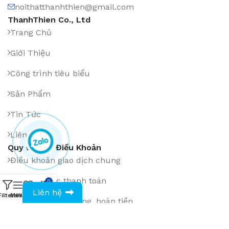
noithatthanhthien@gmail.com
ThanhThien Co., Ltd
Trang Chủ
Giới Thiệu
Công trình tiêu biểu
Sản Phẩm
Tin Tức
Liên Hệ
Quy Định & Điều Khoản
Điều khoản giao dịch chung
Phương thức thanh toán
0
0943594386
Liên hệ
Filters
Menu
Wishlist
Compare
Cart
Chính sách đổi hàng, hoàn tiền
Chính sách giao hàng, lắp đặt