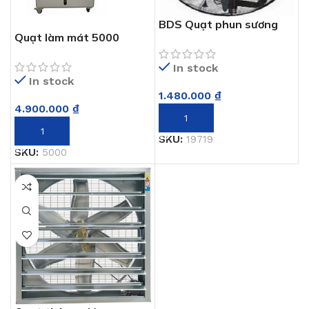
BDS Quạt phun sương
Quạt làm mát 5000
làm mát
In stock
In stock
1.480.000
₫
4.900.000
₫
THÊM VÀO GIỎ HÀNG
THÊM VÀO GIỎ HÀNG
SKU:
19719
SKU:
5000