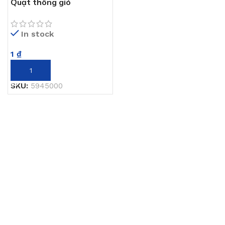
Quạt thông gió
In stock
1
₫
THÊM VÀO GIỎ HÀNG
SKU:
5945000