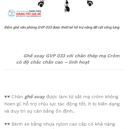
Đệm ghế văn phòng GVP 033 được thiết kế hỗ trợ nâng đỡ cột sống lưng
Ghế xoay GVP 033 với chân thép mạ Crôm
có ​​độ chắc chắn cao – linh hoạt
♥♥
Chân
ghế xoay
được làm từ sắt mạ crôm không
hoen gỉ, hỗ trợ chịu lực tác động tốt, ít bị biến dạng
và duy trì sự cân bằng ổn định..
♥♥
Bánh xe bằng nhựa nylon cao cấp có khả năng