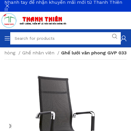
Nhanh tay để nhận khuyến mãi mới từ Thanh Thiên
!!!
n phòng
Ghế nhân viên
Ghế lưới văn phong GVP 033