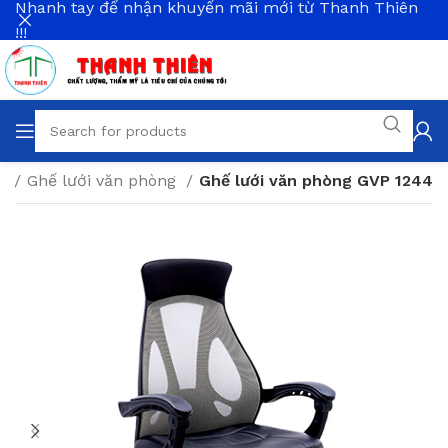
Nhanh tay để nhận khuyến mãi mới từ Thanh Thiên
!!!
ng
Ghế lưới văn phòng
Ghế lưới văn phòng GVP 1244