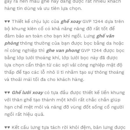
gây ra nên mẫu ghế này đang được rất nhiều khách
hàng tin dùng và ưu tiên lựa chọn.
♥♥
Thiết kế chịu lực của
ghế xoay
GVP 1244 dựa trên
bộ khung kiên cố có khả năng nâng đỡ rất tốt để
đảm bảo an toàn cho bạn khi ngồi. Lưng
ghế văn
phòng
thông thường của bạn được bọc bằng da hoặc
nỉ công nghiệp thì
ghe van phong
GVP 1244 được bọc
bằng lớp lưới thoáng khí, lớp lưới bọc này đã được
lựa chọn cẩn thận từ các sợi vải công nghiệp mật độ
thấp để tạo các lỗ nhỏ li ti nhằm tạo sự thông thoáng
và thoải mái tối đa cho khách hàng.
♥♥
Ghế lưới xoay
có tựa đầu được thiết kế liền khung
với thân ghế tạo thành một khối rất chắc chắn giúp
hạn chế mệt mỏi và nâng đỡ vùng đốt sống cổ người
ngồi rất hiệu quả.
♥♥
Kết cấu lưng tựa tách rời khỏi đệm, bản lưng được