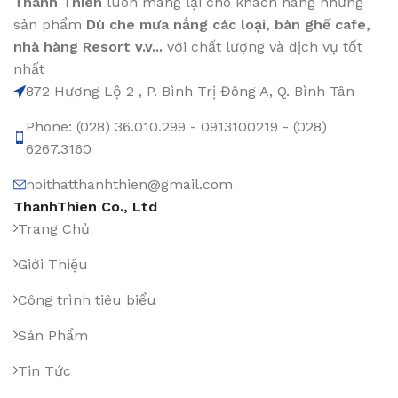
Thanh Thiên
luôn mang lại cho khách hàng những
sản phẩm
Dù che mưa nắng các loại
, bàn ghế cafe
,
nhà hàng Resort v.v...
với chất lượng và dịch vụ tốt
nhất
872 Hương Lộ 2 , P. Bình Trị Đông A, Q. Bình Tân
Phone: (028) 36.010.299 - 0913100219 - (028)
6267.3160
noithatthanhthien@gmail.com
ThanhThien Co., Ltd
Trang Chủ
Giới Thiệu
Công trình tiêu biểu
Sản Phẩm
Tin Tức