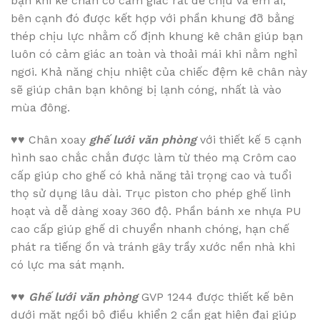
bạn khi kê chân có cảm giác rất dễ chịu và êm ái,
bên cạnh đó được kết hợp với phần khung đỡ bằng
thép chịu lực nhằm cố định khung kê chân giúp bạn
luôn có cảm giác an toàn và thoải mái khi nằm nghỉ
ngơi. Khả năng chịu nhiệt của chiếc đệm kê chân này
sẽ giúp chân bạn không bị lạnh cóng, nhất là vào
mùa đông.
♥♥
Chân xoay
ghế lưới văn phòng
với thiết kế 5 cạnh
hình sao chắc chắn được làm từ théo mạ Crôm cao
cấp giúp cho ghế có khả năng tải trọng cao và tuổi
thọ sử dụng lâu dài. Trục piston cho phép ghế linh
hoạt và dễ dàng xoay 360 độ. Phần bánh xe nhựa PU
cao cấp giúp ghế di chuyển nhanh chóng, hạn chế
phát ra tiếng ồn và tránh gây trầy xước nền nhà khi
có lực ma sát mạnh.
♥♥
Ghế lưới văn phòng
GVP 1244 được thiết kế bên
dưới mặt ngồi bộ điều khiển 2 cần gạt hiện đại giúp