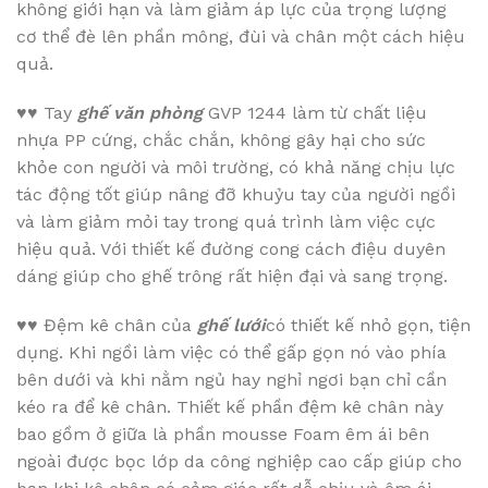
không giới hạn và làm giảm áp lực của trọng lượng
cơ thể đè lên phần mông, đùi và chân một cách hiệu
quả.
♥♥
Tay
ghế văn phòng
GVP 1244 làm từ chất liệu
nhựa PP cứng, chắc chắn, không gây hại cho sức
khỏe con người và môi trường, có khả năng chịu lực
tác động tốt giúp nâng đỡ khuỷu tay của người ngồi
và làm giảm mỏi tay trong quá trình làm việc cực
hiệu quả. Với thiết kế đường cong cách điệu duyên
dáng giúp cho ghế trông rất hiện đại và sang trọng.
♥♥
Đệm kê chân của
ghế lưới
có thiết kế nhỏ gọn, tiện
dụng. Khi ngồi làm việc có thể gấp gọn nó vào phía
bên dưới và khi nằm ngủ hay nghỉ ngơi bạn chỉ cần
kéo ra để kê chân. Thiết kế phần đệm kê chân này
bao gồm ở giữa là phần mousse Foam êm ái bên
ngoài được bọc lớp da công nghiệp cao cấp giúp cho