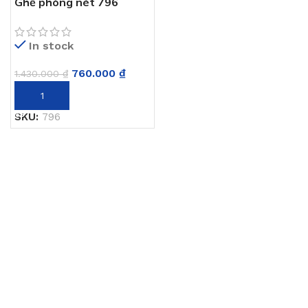
Ghế phòng nét 796
In stock
760.000
₫
1.430.000
₫
THÊM VÀO GIỎ HÀNG
SKU:
796