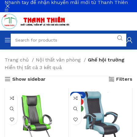
Nhanh tay để nhận khuyến mãi mới từ Thanh Thiên
!!!
Trang chủ
Nội thất văn phòng
Ghế hội trường
Hiển thị tất cả 3 kết quả
Show sidebar
Filters
-46%
HOT
NEW