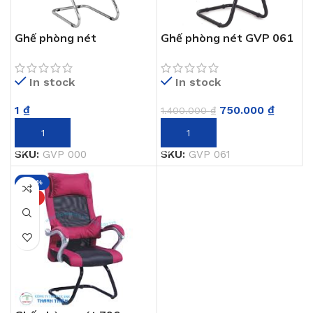
Ghế phòng nét
Ghế phòng nét GVP 061
In stock
In stock
1
₫
750.000
₫
1.400.000
₫
THÊM VÀO GIỎ HÀNG
THÊM VÀO GIỎ HÀNG
SKU:
GVP 000
SKU:
GVP 061
-47%
HOT