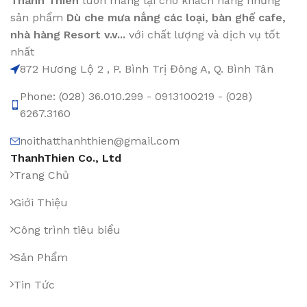
Thanh Thiên
luôn mang lại cho khách hàng những
sản phẩm
Dù che mưa nắng các loại
, bàn ghế cafe
,
nhà hàng Resort v.v...
với chất lượng và dịch vụ tốt
nhất
872 Hương Lộ 2 , P. Bình Trị Đông A, Q. Bình Tân
Phone: (028) 36.010.299 - 0913100219 - (028)
6267.3160
noithatthanhthien@gmail.com
ThanhThien Co., Ltd
Trang Chủ
Giới Thiệu
Công trình tiêu biểu
Sản Phẩm
Tin Tức