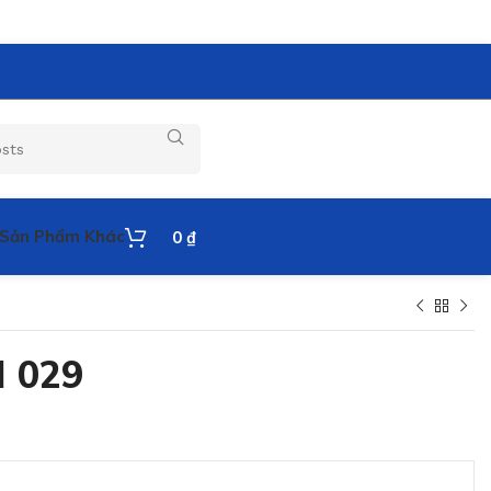
Sản Phẩm Khác
0
₫
 029