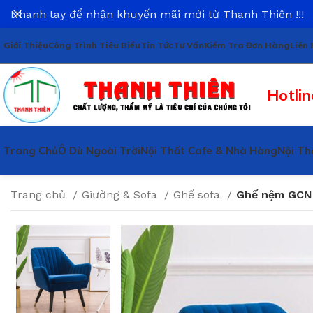
Nhanh tay để nhận khuyến mãi mới từ Thanh Thiên !!!
Giới Thiệu
Công Trình Tiêu Biểu
Tin Tức
Tư Vấn
Kiểm Tra Đơn Hàng
Liên 
Hotlin
Trang Chủ
Ô Dù Ngoài Trời
Nội Thất Cafe & Nhà Hàng
Nội Th
Trang chủ
Giường & Sofa
Ghế sofa
Ghế nệm GCN