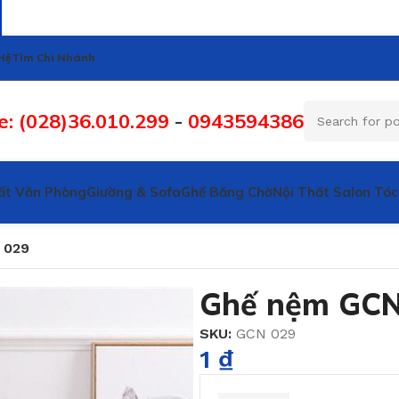
Hệ
Tìm Chi Nhánh
e: (028)36.010.299
-
0943594386
ất Văn Phòng
Giường & Sofa
Ghế Băng Chờ
Nội Thất Salon Tóc
 029
Ghế nệm GCN
SKU:
GCN 029
1
₫