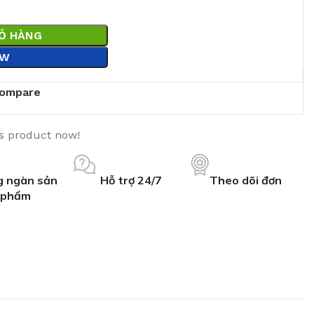
IỎ HÀNG
OW
ompare
is product now!
 ngàn sản
Hỗ trợ 24/7
Theo dõi đơn
phẩm