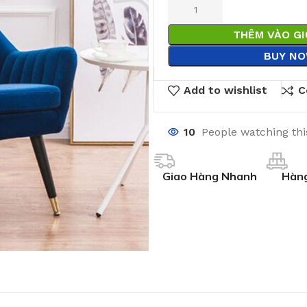
THÊM VÀO G
BUY N
Add to wishlist
C
10
People watching th
Giao Hàng Nhanh
Hàng