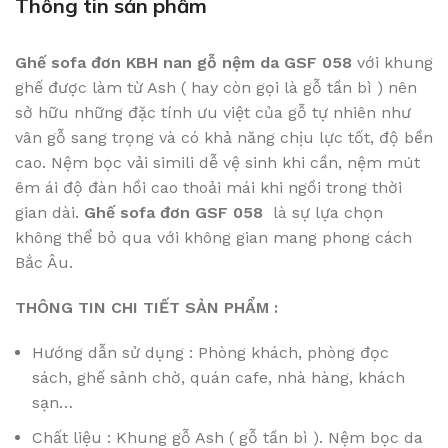
Thông tin sản phẩm
Ghế sofa đơn KBH nan gỗ nệm da GSF 058
với khung
ghế được làm từ Ash ( hay còn gọi là gỗ tần bì ) nên
sở hữu những đặc tính ưu việt của gỗ tự nhiên như
vân gỗ sang trọng và có khả năng chịu lực tốt, độ bền
cao. Nệm bọc vải simili dễ vệ sinh khi cần, nệm mút
êm ái độ đàn hồi cao thoải mái khi ngồi trong thời
gian dài.
Ghế sofa đơn GSF 058
là sự lựa chọn
không thể bỏ qua với không gian mang phong cách
Bắc Âu.
THÔNG TIN CHI TIẾT SẢN PHẨM :
Hướng dẫn sử dụng : Phòng khách, phòng đọc
sách, ghế sảnh chờ, quán cafe, nhà hàng, khách
sạn…
Chất liệu : Khung gỗ Ash ( gỗ tần bì ). Nệm bọc da