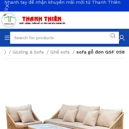
Nhanh tay để nhận khuyến mãi mới từ Thanh Thiên
!!!
chủ
Giường & Sofa
Ghế sofa
sofa gỗ đơn GSF 058