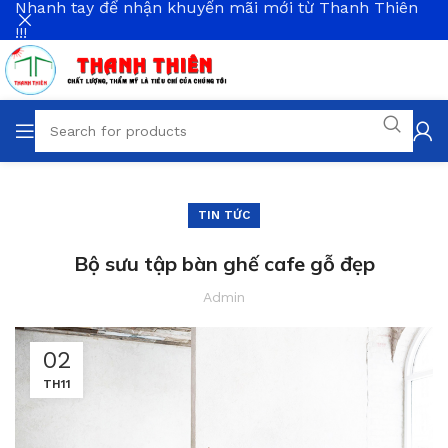
Nhanh tay để nhận khuyến mãi mới từ Thanh Thiên
!!!
TIN TỨC
Bộ sưu tập bàn ghế cafe gỗ đẹp
Admin
02
TH11