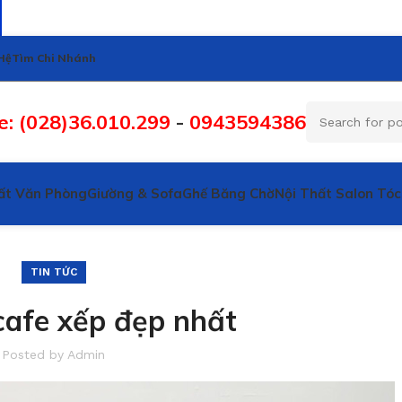
Hệ
Tìm Chi Nhánh
e: (028)36.010.299
-
0943594386
ất Văn Phòng
Giường & Sofa
Ghế Băng Chờ
Nội Thất Salon Tóc
TIN TỨC
cafe xếp đẹp nhất
Posted by
Admin