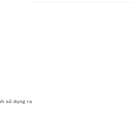
Plumbing Install
Discount
03 Nov – 03 Dec
Read More
nh sử dụng ra