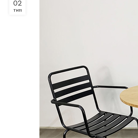
02
TH11