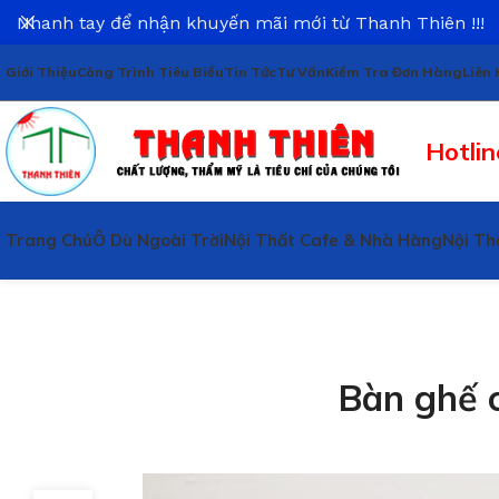
Nhanh tay để nhận khuyến mãi mới từ Thanh Thiên !!!
Giới Thiệu
Công Trình Tiêu Biểu
Tin Tức
Tư Vấn
Kiểm Tra Đơn Hàng
Liên 
Hotlin
Trang Chủ
Ô Dù Ngoài Trời
Nội Thất Cafe & Nhà Hàng
Nội Th
Bàn ghế 