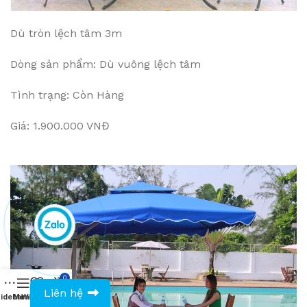
Dù tròn lệch tâm 3m
Dòng sản phẩm: Dù vuông lệch tâm
Tình trạng: Còn Hàng
Giá: 1.900.000 VNĐ
0
0943594386
Liên hệ
idebar
Menu
Wishlist
Compare
Cart