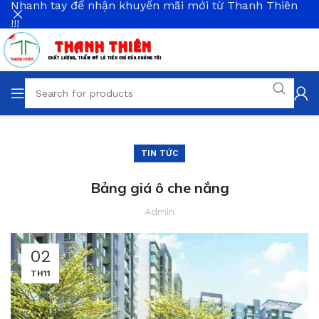
Nhanh tay để nhận khuyến mãi mới từ Thanh Thiên
!!!
TIN TỨC
Bảng giá ô che nắng
Admin
02
TH11