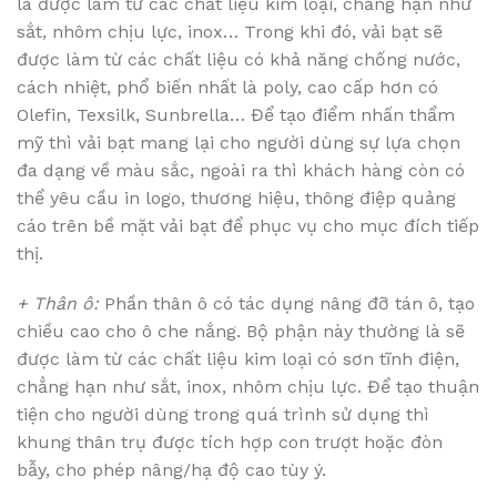
là được làm từ các chất liệu kim loại, chẳng hạn như
sắt, nhôm chịu lực, inox… Trong khi đó, vải bạt sẽ
được làm từ các chất liệu có khả năng chống nước,
cách nhiệt, phổ biến nhất là poly, cao cấp hơn có
Olefin, Texsilk, Sunbrella… Để tạo điểm nhấn thẩm
mỹ thì vải bạt mang lại cho người dùng sự lựa chọn
đa dạng về màu sắc, ngoài ra thì khách hàng còn có
thể yêu cầu in logo, thương hiệu, thông điệp quảng
cáo trên bề mặt vải bạt để phục vụ cho mục đích tiếp
thị.
+ Thân ô:
Phần thân ô có tác dụng nâng đỡ tán ô, tạo
chiều cao cho ô che nắng. Bộ phận này thường là sẽ
được làm từ các chất liệu kim loại có sơn tĩnh điện,
chẳng hạn như sắt, inox, nhôm chịu lực. Để tạo thuận
tiện cho người dùng trong quá trình sử dụng thì
khung thân trụ được tích hợp con trượt hoặc đòn
bẫy, cho phép nâng/hạ độ cao tùy ý.