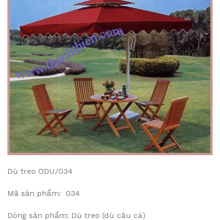
Dù treo ODU/034
Mã sản phẩm: 034
Dòng sản phẩm: Dù treo (dù câu cá)