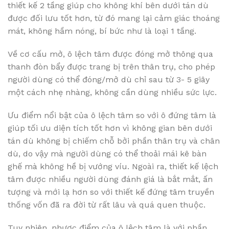
thiết kế 2 tầng giúp cho không khí bên dưới tán dù
được đối lưu tốt hơn, từ đó mang lại cảm giác thoáng
mát, không hầm nóng, bí bức như là loại 1 tầng.
Về cơ cấu mở, ô lệch tâm được đóng mở thông qua
thanh đòn bẩy được trang bị trên thân trụ, cho phép
người dùng có thể đóng/mở dù chỉ sau từ 3- 5 giây
một cách nhẹ nhàng, không cần dùng nhiều sức lực.
Ưu điểm nổi bật của ô lệch tâm so với ô đứng tâm là
giúp tối ưu diện tích tốt hơn vì không gian bên dưới
tán dù không bị chiếm chỗ bởi phần thân trụ và chân
dù, do vậy mà người dùng có thể thoải mái kê bàn
ghế mà không hề bị vướng víu. Ngoài ra, thiết kế lệch
tâm được nhiều người dùng đánh giá là bắt mắt, ấn
tượng và mới lạ hơn so với thiết kế đứng tâm truyền
thống vốn đã ra đời từ rất lâu và quá quen thuộc.
Tuy nhiên, nhược điểm của ô lệch tâm là với phần