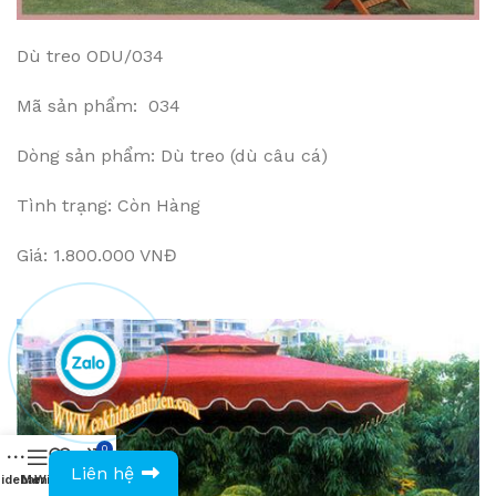
Dù treo ODU/034
Mã sản phẩm: 034
Dòng sản phẩm: Dù treo (dù câu cá)
Tình trạng: Còn Hàng
Giá: 1.800.000 VNĐ
0
0943594386
Liên hệ
idebar
Menu
Wishlist
Compare
Cart