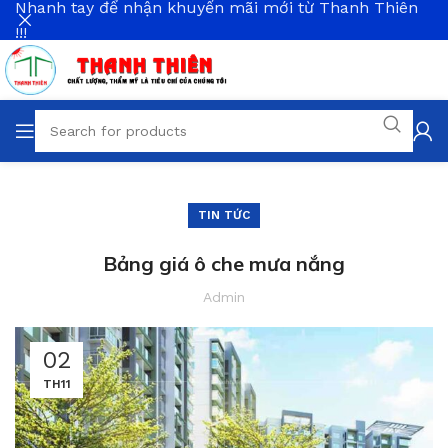
Nhanh tay để nhận khuyến mãi mới từ Thanh Thiên
!!!
TIN TỨC
Bảng giá ô che mưa nắng
Admin
02
TH11