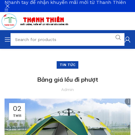
Nhanh tay để nhận khuyến mãi mới từ Thanh Thiên
!!!
TIN TỨC
Bảng giá lều đi phượt
Admin
02
TH11