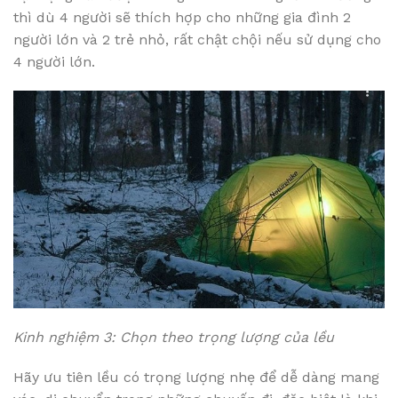
thì dù 4 người sẽ thích hợp cho những gia đình 2
người lớn và 2 trẻ nhỏ, rất chật chội nếu sử dụng cho
4 người lớn.
Kinh nghiệm 3: Chọn theo trọng lượng của lều
Hãy ưu tiên lều có trọng lượng nhẹ để dễ dàng mang