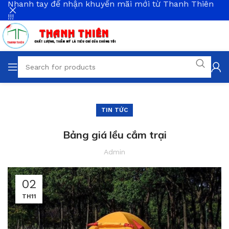
Nhanh tay để nhận khuyến mãi mới từ Thanh Thiên
!!!
TIN TỨC
Bảng giá lều cắm trại
Admin
02
TH11