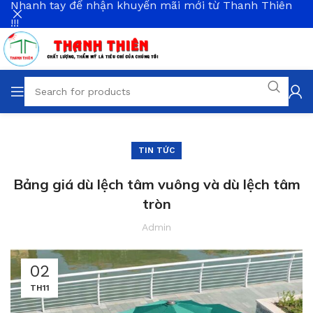
Nhanh tay để nhận khuyến mãi mới từ Thanh Thiên
!!!
TIN TỨC
Bảng giá dù lệch tâm vuông và dù lệch tâm
tròn
Admin
02
TH11