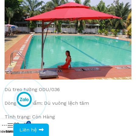
Dù treo tường ODU/036
Dòng sản phẩm: Dù vuông lệch tâm
Tình trạng: Còn Hàng
0
0943594386
Liên hệ
Giá: VNĐ
idebar
Menu
Wishlist
Compare
Cart