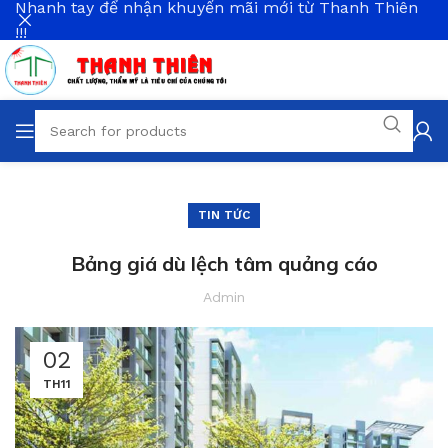
Nhanh tay để nhận khuyến mãi mới từ Thanh Thiên
!!!
TIN TỨC
Bảng giá dù lệch tâm quảng cáo
Admin
02
TH11