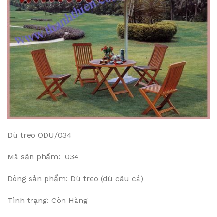
Dù treo ODU/034
Mã sản phẩm: 034
Dòng sản phẩm: Dù treo (dù câu cá)
Tình trạng: Còn Hàng