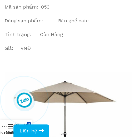
Mã sản phẩm: 053
Dòng sản phẩm: Bàn ghế cafe
Tình trạng: Còn Hàng
Giá: VNĐ
0
0943594386
Liên hệ
idebar
Menu
Wishlist
Compare
Cart