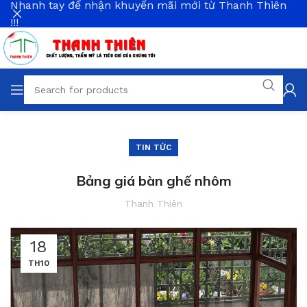
Nhanh tay để nhận khuyến mãi mới từ Thanh Thiên
!!!
TIN TỨC
Bảng giá bàn ghế nhôm
Thanh Thiên
18
TH10