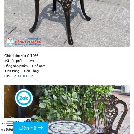
Ghế nhôm đúc GN 066
Mã sản phẩm: 066
Dòng sản phẩm: Ghế cafe
Tình trạng: Còn Hàng
Giá: 2.090.000 VNĐ
0
0943594386
Liên hệ
idebar
Menu
Wishlist
Compare
Cart