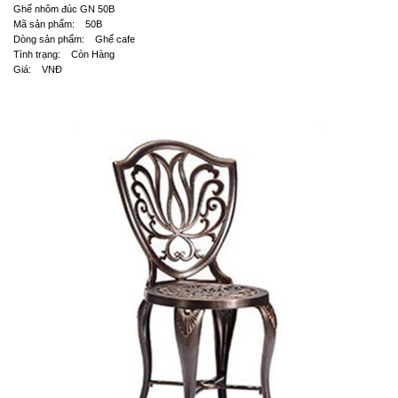
Ghế nhôm đúc GN 50B
Mã sản phẩm: 50B
Dòng sản phẩm: Ghế cafe
Tình trạng: Còn Hàng
Giá: VNĐ