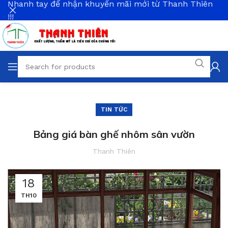
Nhanh tay để nhận khuyến mãi mới từ Thanh Thiên
!!!
TIN TỨC
Bảng giá bàn ghế nhôm sân vườn
Thanh Thiên
18
TH10