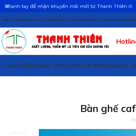
Nhanh tay để nhận khuyến mãi mới từ Thanh Thiên !!!
Giới Thiệu
Công Trình Tiêu Biểu
Tin Tức
Tư Vấn
Kiểm Tra Đơn Hàng
Liên 
Hotlin
Trang Chủ
Ô Dù Ngoài Trời
Nội Thất Cafe & Nhà Hàng
Nội Th
Bàn ghế caf
P