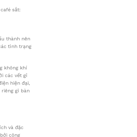
café sắt:
cấu thành nên
ác tình trạng
.
ng không khí
i các vết gỉ
iện hiện đại,
 riêng gì bàn
ích và đặc
 bởi công