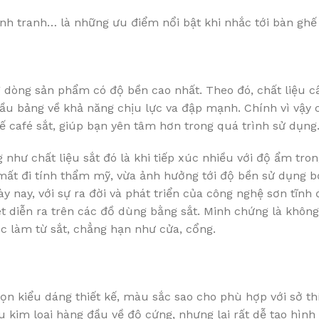
h tranh… là những ưu điểm nổi bật khi nhắc tới bàn ghế 
g dòng sản phẩm có độ bền cao nhất. Theo đó, chất liệu 
ầu bảng về khả năng chịu lực va đập mạnh. Chính vì vậy c
 café sắt, giúp bạn yên tâm hơn trong quá trình sử dụng
hư chất liệu sắt đó là khi tiếp xúc nhiều với độ ẩm tro
 mất đi tính thẩm mỹ, vừa ảnh hưởng tới độ bền sử dụng bở
y nay, với sự ra đời và phát triển của công nghệ sơn tĩnh đ
ét diễn ra trên các đồ dùng bằng sắt. Minh chứng là không
c làm từ sắt, chẳng hạn như cửa, cổng.
họn kiểu dáng thiết kế, màu sắc sao cho phù hợp với sở th
u kim loại hàng đầu về độ cứng, nhưng lại rất dễ tạo hình