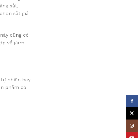
ằng sắt,
chọn sắt giả
 này cũng có
hợp về gam
 tự nhiên hay
sản phẩm có
Face
X
Insta