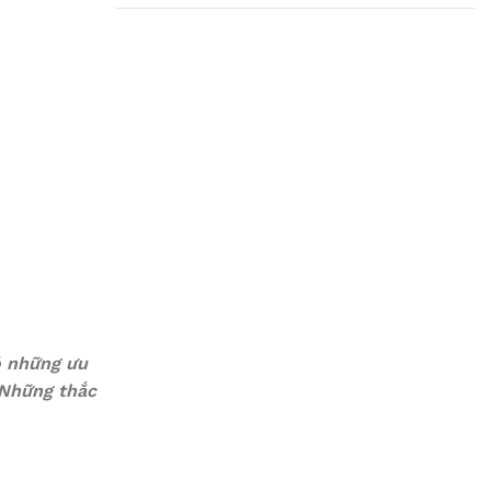
Plumbing Install
Discount
03 Nov – 03 Dec
Read More
ó những ưu
 Những thắc