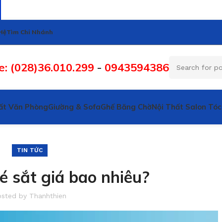
Hệ
Tìm Chi Nhánh
e: (028)36.010.299
-
0943594386
ất Văn Phòng
Giường & Sofa
Ghế Băng Chờ
Nội Thất Salon Tóc
TIN TỨC
é sắt giá bao nhiêu?
osted by
Thanhthien