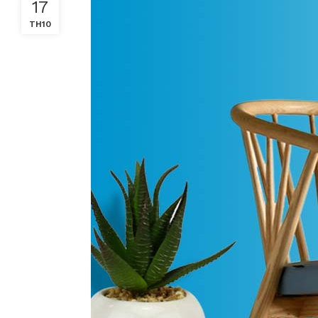
17
TH10