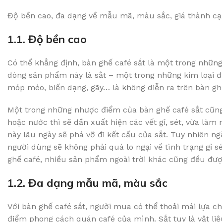
Độ bền cao, đa dạng về mẫu mã, màu sắc, giá thành cạn
1.1. Độ bền cao
Có thể khẳng định, bàn ghế café sắt là một trong nhữn
dòng sản phẩm này là sắt – một trong những kim loại đ
móp méo, biến dạng, gãy… là không diễn ra trên bàn ghế
Một trong những nhược điểm của bàn ghế café sắt cũng n
hoặc nước thì sẽ dần xuất hiện các vết gỉ, sét, vừa làm
này lâu ngày sẽ phá vỡ đi kết cấu của sắt. Tuy nhiên ngà
người dùng sẽ không phải quá lo ngại về tình trạng gỉ s
ghế café, nhiều sản phẩm ngoài trời khác cũng đều đượ
1.2. Đa dạng mẫu mã, màu sắc
Với bàn ghế café sắt, người mua có thể thoải mái lựa c
điểm phong cách quán café của mình. Sắt tuy là vật liệ