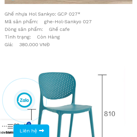
Ghế nhựa Hol Sankyo: GCP 027*
Mã sản phẩm: ghe-Hol-Sankyo 027
Dòng sản phẩm: Ghế cafe
Tình trạng: Còn Hàng
Giá: 380.000 VNĐ
0
0943594386
Liên hệ
idebar
Menu
Wishlist
Compare
Cart