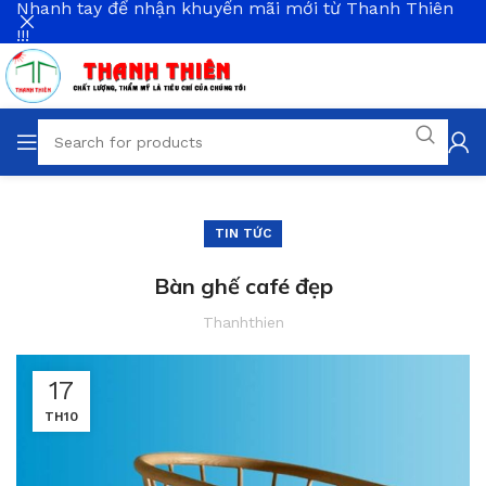
Nhanh tay để nhận khuyến mãi mới từ Thanh Thiên
!!!
TIN TỨC
Bàn ghế café đẹp
Thanhthien
17
TH10