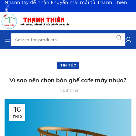
Nhanh tay để nhận khuyến mãi mới từ Thanh Thiên
!!!
TIN TỨC
Vì sao nên chọn bàn ghế cafe mây nhựa?
Thanhthien
16
TH10