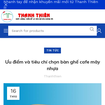
Nhanh tay để nhận khuyến mãi mới từ Thanh Thiên
!!!
TIN TỨC
Ưu điểm và tiêu chí chọn bàn ghế cafe mây
nhựa
Thanhthien
16
TH10