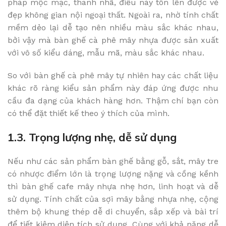
pháp mộc mạc, thanh nhã, điều này tôn lên được vẻ
đẹp không gian nội ngoại thất. Ngoài ra, nhờ tính chất
mềm dẻo lại dễ tạo nên nhiều màu sắc khác nhau,
bởi vậy mà bàn ghế cà phê mây nhựa được sản xuất
với vô số kiểu dáng, mẫu mã, màu sắc khác nhau.
So với bàn ghế cà phê mây tự nhiên hay các chất liệu
khác rõ ràng kiểu sản phẩm này đáp ứng được nhu
cầu đa dạng của khách hàng hơn. Thậm chí bạn còn
có thể đặt thiết kế theo ý thích của mình.
1.3. Trọng lượng nhẹ, dễ sử dụng
Nếu như các sản phẩm bàn ghế bằng gỗ, sắt, mây tre
có nhược điểm lớn là trọng lượng nặng và cồng kềnh
thì bàn ghế cafe mây nhựa nhẹ hơn, linh hoạt và dễ
sử dụng. Tính chất của sợi mây bằng nhựa nhẹ, cộng
thêm bộ khung thép dễ di chuyển, sắp xếp và bài trí
để tiết kiệm diện tích sử dụng. Cùng với khả năng dễ