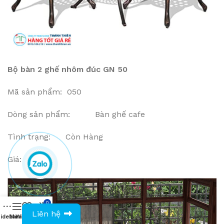
Bộ bàn 2 ghế nhôm đúc GN 50
Mã sản phẩm: 050
Dòng sản phẩm: Bàn ghế cafe
Tình trạng: Còn Hàng
Giá: VNĐ
0
0943594386
Liên hệ
idebar
Menu
Wishlist
Compare
Cart