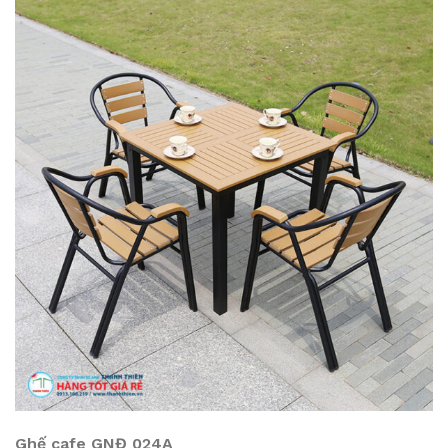
Ghế cafe GNĐ 024A