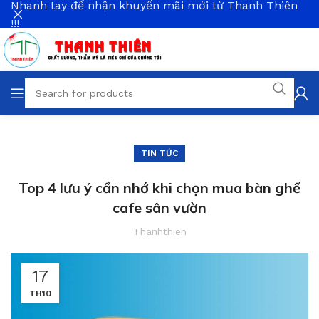
Nhanh tay để nhận khuyến mãi mới từ Thanh Thiên
!!!
TIN TỨC
Top 4 lưu ý cần nhớ khi chọn mua bàn ghế
cafe sân vườn
Thanhthien
17
TH10