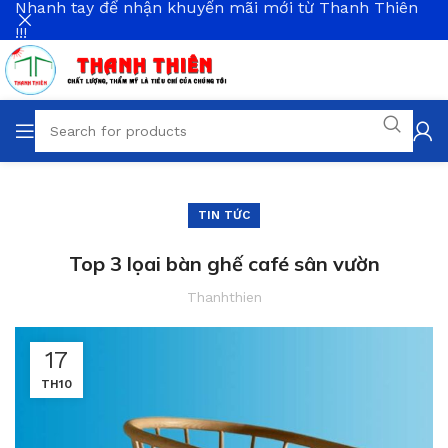
Nhanh tay để nhận khuyến mãi mới từ Thanh Thiên
!!!
TIN TỨC
Top 3 lọai bàn ghế café sân vườn
Thanhthien
17
TH10