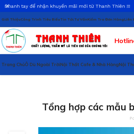
Nhanh tay để nhận khuyến mãi mới từ Thanh Thiên !!!
Giới Thiệu
Công Trình Tiêu Biểu
Tin Tức
Tư Vấn
Kiểm Tra Đơn Hàng
Liên 
Hotlin
Trang Chủ
Ô Dù Ngoài Trời
Nội Thất Cafe & Nhà Hàng
Nội Th
Tổng hợp các mẫu b
P