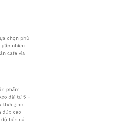
 lựa chọn phù
n gấp nhiều
án café vỉa
sản phẩm
éo dài từ 5 –
 thời gian
m đúc cao
y độ bền có