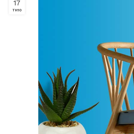
17
TH10