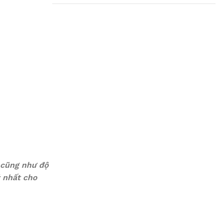
Plumbing Install
Discount
03 Nov – 03 Dec
Read More
 cũng như độ
ý nhất cho