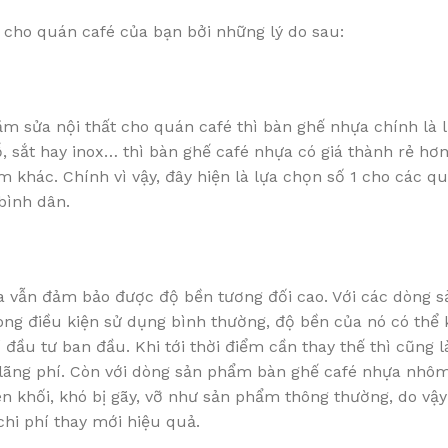
 cho quán café của bạn bởi những lý do sau:
 sắm sửa nội thất cho quán café thì bàn ghế nhựa chính là
, sắt hay inox… thì bàn ghế café nhựa có giá thành rẻ hơ
m khác. Chính vì vậy, đây hiện là lựa chọn số 1 cho các qu
bình dân.
a vẫn đảm bảo được độ bền tương đối cao. Với các dòng 
ong điều kiện sử dụng bình thường, độ bền của nó có thể k
đầu tư ban đầu. Khi tới thời điểm cần thay thế thì cũng là
lãng phí. Còn với dòng sản phẩm bàn ghế café nhựa nhô
n khối, khó bị gãy, vỡ như sản phẩm thông thường, do vậ
chi phí thay mới hiệu quả.