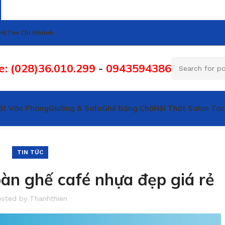
Hệ
Tìm Chi Nhánh
e: (028)36.010.299
-
0943594386
ất Văn Phòng
Giường & Sofa
Ghế Băng Chờ
Nội Thất Salon Tóc
TIN TỨC
àn ghế café nhựa đẹp giá rẻ
osted by
Thanhthien