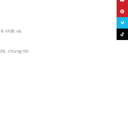
YouT
Pinte
Vime
rẻ nhất và
TikTo
fé, chúng tôi