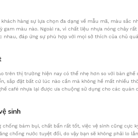
ho khách hàng sự lựa chọn đa dạng về mẫu mã, màu sắc n
 gam màu nào. Ngoài ra, vì chất liệu nhựa nóng chảy rất 
c nhau, đáp ứng sự phù hợp với mọi sở thích của chủ qu
t
 trên thị trường hiện nay có thể nhẹ hơn so với bàn ghế 
ển, sắp đặt bất cứ lúc nào cần mà không hề mất nhiều thờ
n ghế café nhựa lại được ưa chuộng sử dụng cho các quán c
vệ sinh
chống bám bụi, chất bẩn rất tốt, việc vệ sinh cũng cực k
năng chống nước tuyệt đối, do vậy bạn sẽ không phải lo lắ