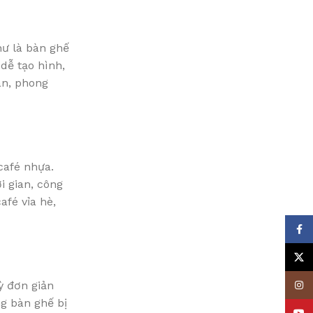
hư là bàn ghế
dễ tạo hình,
án, phong
café nhựa.
i gian, công
afé vỉa hè,
Face
X
ỳ đơn giản
Insta
ng bàn ghế bị