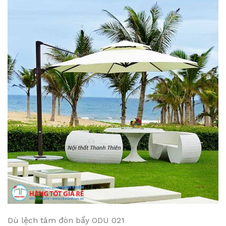
Dù lệch tâm đòn bẩy ODU 021