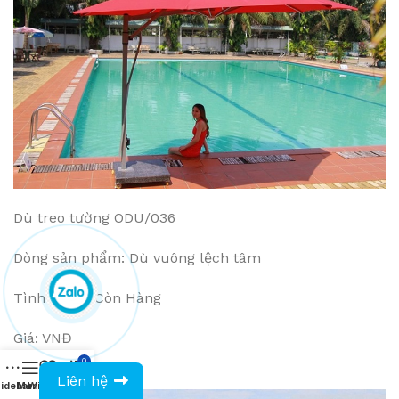
Dù treo tường ODU/036
Dòng sản phẩm: Dù vuông lệch tâm
Tình trạng: Còn Hàng
Giá: VNĐ
0
0943594386
Liên hệ
idebar
Menu
Wishlist
Compare
Cart