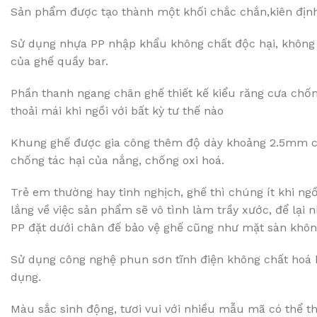
Sản phẩm được tạo thành một khối chắc chắn,kiên địn
Sử dụng nhựa PP nhập khẩu không chất độc hại, không 
của ghế quầy bar.
Phần thanh ngang chân ghế thiết kế kiểu răng cưa chốn
thoải mái khi ngồi với bất kỳ tư thế nào
Khung ghế được gia công thêm độ dày khoảng 2.5mm ch
chống tác hại của nắng, chống oxi hoá.
Trẻ em thường hay tinh nghịch, ghế thì chúng ít khi ng
lắng về việc sản phẩm sẽ vô tình làm trầy xước, để lại
PP đặt dưới chân đế bảo vệ ghế cũng như mặt sàn khôn
Sử dụng công nghệ phun sơn tĩnh điện không chất hoá h
dụng.
Màu sắc sinh động, tươi vui với nhiều mẫu mã có thể th