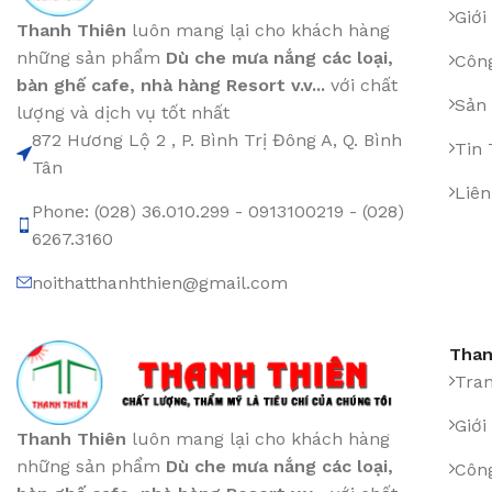
Giới
Thanh Thiên
luôn mang lại cho khách hàng
những sản phẩm
Dù che mưa nắng các loại
,
Công
bàn ghế cafe
,
nhà hàng Resort v.v...
với chất
Sản
lượng và dịch vụ tốt nhất
872 Hương Lộ 2 , P. Bình Trị Đông A, Q. Bình
Tin
Tân
Liên
Phone: (028) 36.010.299 - 0913100219 - (028)
6267.3160
noithatthanhthien@gmail.com
Than
Tra
Giới
Thanh Thiên
luôn mang lại cho khách hàng
những sản phẩm
Dù che mưa nắng các loại
,
Công