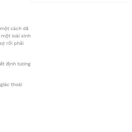
Plumbing Install
i một cách dã
Discount
một loài sinh
ợ rồi phải
03 Nov – 03 Dec
Read More
ết định tương
giác thoái