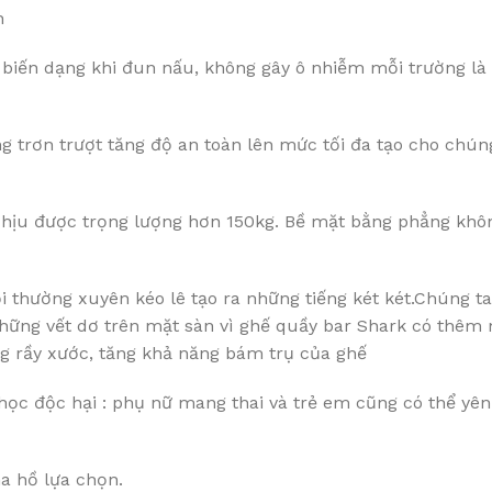
h
biến dạng khi đun nấu, không gây ô nhiễm mỗi trường là 
g trơn trượt tăng độ an toàn lên mức tối đa tạo cho chún
ịu được trọng lượng hơn 150kg. Bề mặt bằng phẳng không
ồi thường xuyên kéo lê tạo ra những tiếng két két.Chúng t
 những vết dơ trên mặt sàn vì ghế quầy bar Shark có thêm
g rầy xước, tăng khả năng bám trụ của ghế
ọc độc hại : phụ nữ mang thai và trẻ em cũng có thể yê
a hồ lựa chọn.