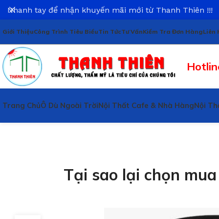
Nhanh tay để nhận khuyến mãi mới từ Thanh Thiên !!!
Giới Thiệu
Công Trình Tiêu Biểu
Tin Tức
Tư Vấn
Kiểm Tra Đơn Hàng
Liên 
Hotlin
Trang Chủ
Ô Dù Ngoài Trời
Nội Thất Cafe & Nhà Hàng
Nội Th
Tại sao lại chọn mua