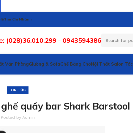
Hệ
Tìm Chi Nhánh
e: (028)36.010.299
-
0943594386
ất Văn Phòng
Giường & Sofa
Ghế Băng Chờ
Nội Thất Salon Tóc
TIN TỨC
 ghế quầy bar Shark Barstool
Posted by
Admin