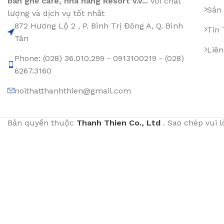
bàn ghế cafe
,
nhà hàng Resort v.v...
với chất
Sản
lượng và dịch vụ tốt nhất
872 Hương Lộ 2 , P. Bình Trị Đông A, Q. Bình
Tin
Tân
Liên
Phone: (028) 36.010.299 - 0913100219 - (028)
6267.3160
noithatthanhthien@gmail.com
Bản quyền thuộc
Thanh Thien Co., Ltd
. Sao chép vui 