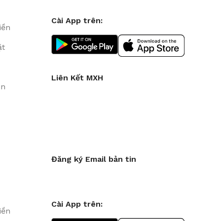
Cài App trên:
iền
ặt
Liên Kết MXH
in
Đăng ký Email bản tin
Cài App trên:
iền