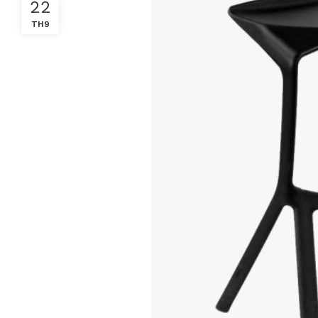
22
TH9