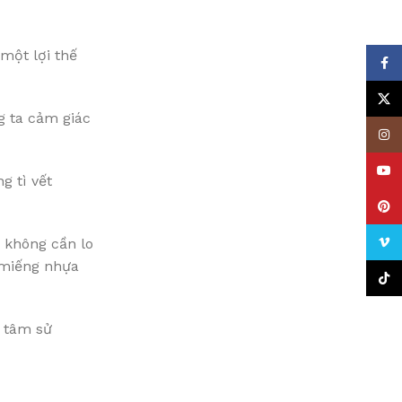
một lợi thế
Face
X
g ta cảm giác
Insta
YouT
 tì vết
Pinte
Vime
a không cần lo
 miếng nhựa
TikTo
n tâm sử