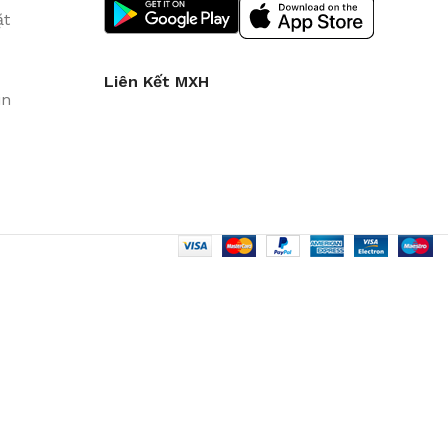
ặt
Liên Kết MXH
in