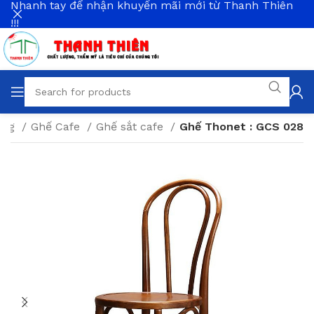
Nhanh tay để nhận khuyến mãi mới từ Thanh Thiên
!!!
àng
Ghế Cafe
Ghế sắt cafe
Ghế Thonet : GCS 028