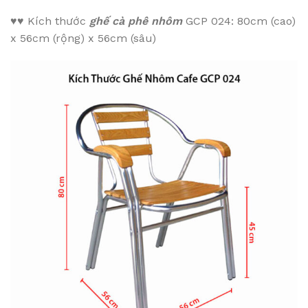
♥♥
Kích thước
ghế cà phê nhôm
GCP 024: 80cm (cao)
x 56cm (rộng) x 56cm (sâu)