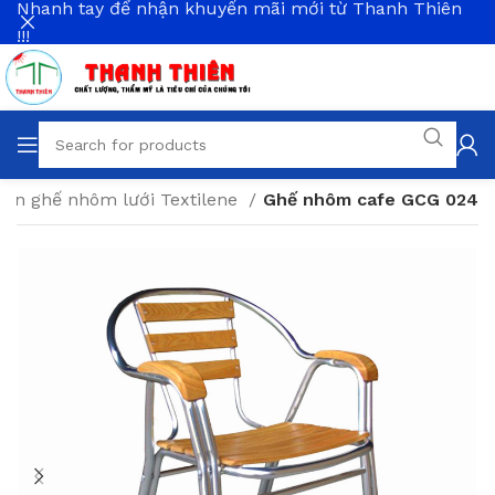
Nhanh tay để nhận khuyến mãi mới từ Thanh Thiên
!!!
Bàn ghế nhôm lưới Textilene
Ghế nhôm cafe GCG 024