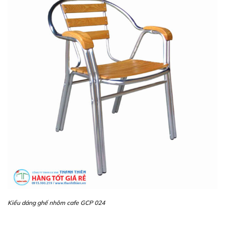
Kiểu dáng ghế nhôm cafe GCP 024