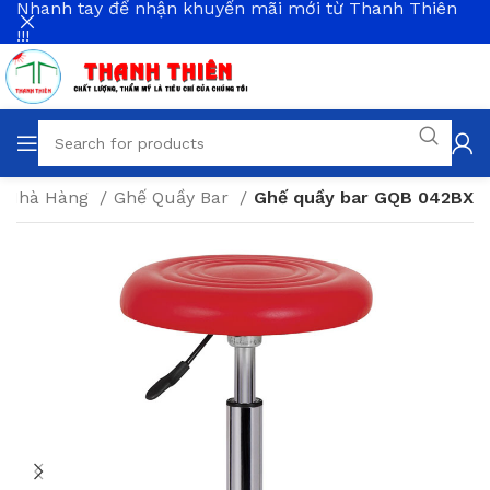
Nhanh tay để nhận khuyến mãi mới từ Thanh Thiên
!!!
& Nhà Hàng
Ghế Quầy Bar
Ghế quầy bar GQB 042BX