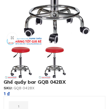
Click to enlarge
Ghế quầy bar GQB 042BX
SKU:
GQB 042BX
1
₫