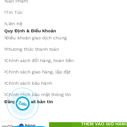
Sản Phẩm
Tin Tức
Liên Hệ
Quy Định & Điều Khoản
Điều khoản giao dịch chung
Phương thức thanh toán
Chính sách đổi hàng, hoàn tiền
Chính sách giao hàng, lắp đặt
Chính sách bảo hành
Chính sách bảo mật thông tin
Đăng ký Email bản tin
Ghế
THÊM VÀO GIỎ HÀN
phòng
0