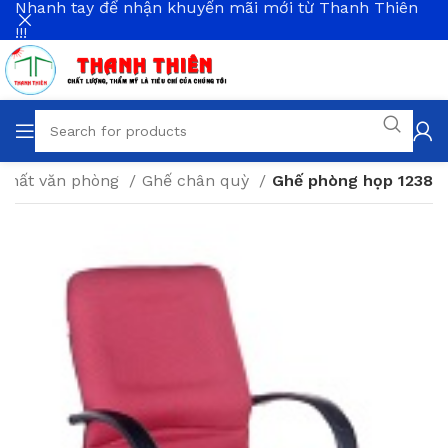
Nhanh tay để nhận khuyến mãi mới từ Thanh Thiên
!!!
 thất văn phòng
Ghế chân quỳ
Ghế phòng họp 1238