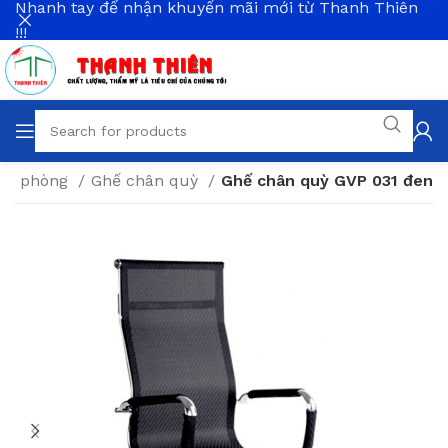
Nhanh tay để nhận khuyến mãi mới từ Thanh Thiên
!!!
văn phòng
Ghế chân quỳ
Ghế chân quỳ GVP 031 đen