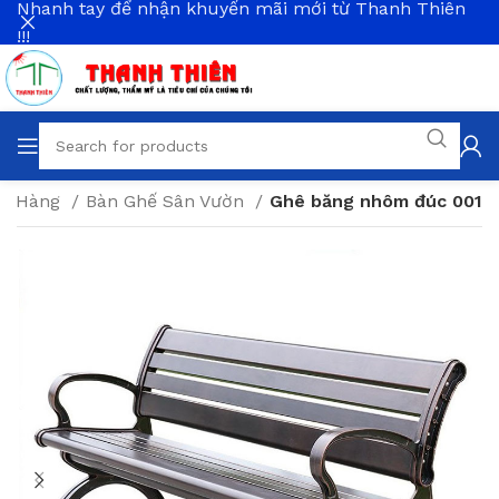
Nhanh tay để nhận khuyến mãi mới từ Thanh Thiên
!!!
hà Hàng
Bàn Ghế Sân Vườn
Ghê băng nhôm đúc 001