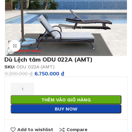
Click to enlarge
Dù Lệch tâm ODU 022A (AMT)
SKU:
ODU 022A (AMT)
9.200.000
₫
6.750.000
₫
THÊM VÀO GIỎ HÀNG
BUY NOW
Add to wishlist
Compare