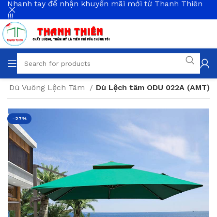
Nhanh tay để nhận khuyến mãi mới từ Thanh Thiên
!!!
i
Dù Vuông Lệch Tâm
Dù Lệch tâm ODU 022A (AMT)
-27%