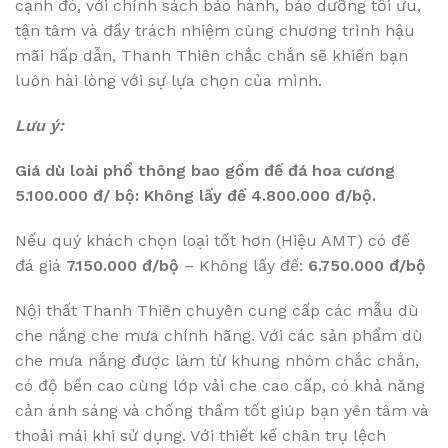
cạnh đó, với chính sách bảo hành, bảo dưỡng tối ưu,
tận tâm và đầy trách nhiệm cùng chương trình hậu
mãi hấp dẫn, Thanh Thiên chắc chắn sẽ khiến bạn
luôn hài lòng với sự lựa chọn của mình.
Lưu ý:
Giá dù loài phổ thông bao gồm đế đá hoa cương
5.100.000 đ/ bộ: Không lấy đế 4.800.000 đ/bộ.
Nếu quý khách chọn loại tốt hơn (Hiệu AMT) có đế
đá giá
7.150.000 đ/bộ
– Không lấy đế:
6.750.000 đ/bộ
Nội thất Thanh Thiên chuyên cung cấp các mẫu dù
che nắng che mưa chính hãng. Với các sản phẩm dù
che mưa nắng được làm từ khung nhôm chắc chắn,
có độ bền cao cùng lớp vải che cao cấp, có khả năng
cản ánh sáng và chống thấm tốt giúp bạn yên tâm và
thoải mái khi sử dụng. Với thiết kế chân trụ lệch