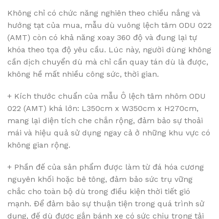
Không chỉ có chức năng nghiên theo chiều nắng và
hướng tạt của mua, mẫu dù vuông lệch tâm ODU 022
(AMT) còn có khả năng xoay 360 độ và đung lại tự
khóa theo tọa độ yêu cầu. Lúc này, người dùng không
cần dịch chuyển dù mà chỉ cần quay tán dù là được,
không hề mất nhiều công sức, thời gian.
+ Kích thước chuẩn của mẫu Ô lệch tâm nhôm ODU
022 (AMT) khá lớn: L350cm x W350cm x H270cm,
mang lại diện tích che chắn rộng, đảm bảo sự thoải
mái và hiệu quả sử dụng ngay cả ở những khu vực có
không gian rộng.
+ Phần đế của sản phẩm được làm từ đá hóa cương
nguyên khối hoặc bê tông, đảm bảo sức trụ vững
chắc cho toàn bộ dù trong điều kiện thời tiết gió
mạnh. Để đảm bảo sự thuận tiện trong quá trình sử
dụng, đế dù được gắn bánh xe có sức chịu trọng tải