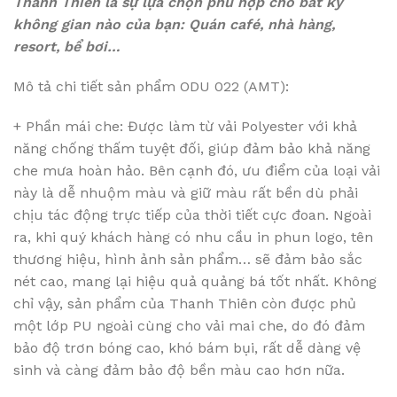
Thanh Thiên là sự lựa chọn phù hợp cho bất kỳ
không gian nào của bạn: Quán café, nhà hàng,
resort, bể bơi…
Mô tả chi tiết sản phẩm ODU 022 (AMT):
+ Phần mái che: Được làm từ vải Polyester với khả
năng chống thấm tuyệt đối, giúp đảm bảo khả năng
che mưa hoàn hảo. Bên cạnh đó, ưu điểm của loại vải
này là dễ nhuộm màu và giữ màu rất bền dù phải
chịu tác động trực tiếp của thời tiết cực đoan. Ngoài
ra, khi quý khách hàng có nhu cầu in phun logo, tên
thương hiệu, hình ảnh sản phẩm… sẽ đảm bảo sắc
nét cao, mang lại hiệu quả quảng bá tốt nhất. Không
chỉ vậy, sản phẩm của Thanh Thiên còn được phủ
một lớp PU ngoài cùng cho vải mai che, do đó đảm
bảo độ trơn bóng cao, khó bám bụi, rất dễ dàng vệ
sinh và càng đảm bảo độ bền màu cao hơn nữa.