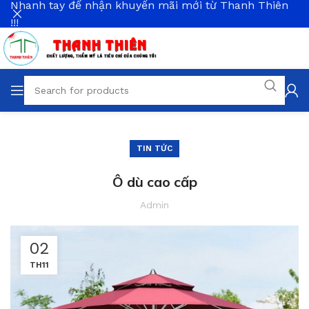
Nhanh tay để nhận khuyến mãi mới từ Thanh Thiên
!!!
TIN TỨC
Ô dù cao cấp
Admin
02
TH11