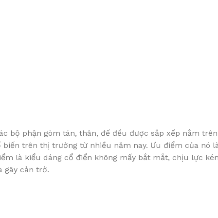
 các bộ phận gòm tán, thân, đế đều được sắp xếp nằm trê
biến trên thị trường từ nhiều năm nay. Ưu điểm của nó là
iểm là kiểu dáng cổ điển không mấy bắt mắt, chịu lực kém
 gây cản trở.