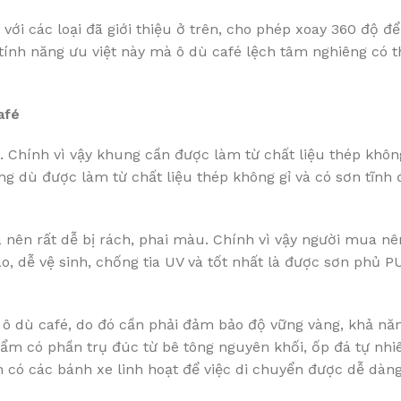
ới các loại đã giới thiệu ở trên, cho phép xoay 360 độ để
tính năng ưu việt này mà ô dù café lệch tâm nghiêng có 
afé
. Chính vì vậy khung cần được làm từ chất liệu thép khô
g dù được làm từ chất liệu thép không gỉ và có sơn tĩnh 
a nên rất dễ bị rách, phai màu. Chính vì vậy người mua nê
o, dễ vệ sinh, chống tia UV và tốt nhất là được sơn phủ P
 ô dù café, do đó cần phải đảm bảo độ vững vàng, khả nă
ẩm có phần trụ đúc từ bê tông nguyên khối, ốp đá tự nhi
 có các bánh xe linh hoạt để việc di chuyển được dễ dàn