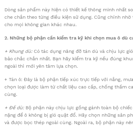
Dòng sản phẩm này hiện có thiết kế thông minh nhất so v
che chắn theo từng điều kiện sử dụng. Cũng chính nhờ 
cho mọi không gian khác nhau.
2. Những bộ phận cần kiểm tra kỹ khi chọn mua ô dù c
+ Khung dù:
Có tác dụng nâng đỡ tán dù và chịu lực gió
bảo chắc chắn nhất. Bạn hãy kiểm tra kỹ nếu đúng khun
ngoài thì mới yên tâm lựa chọn.
+ Tán ô: Đây là bộ phận tiếp xúc trực tiếp với nắng, mư
chọn loại được làm từ chất liệu cao cấp, chống thấm ca
cùng.
+ Đế dù:
Bộ phận này chịu lực gồng gánh toàn bộ chiếc
nặng để ô không bị gió quật đổ. Hãy chọn những sản ph
và được bọc thép ngoài cùng. Ngoài ra, bộ phận này nên