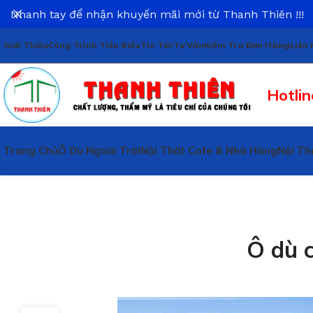
Nhanh tay để nhận khuyến mãi mới từ Thanh Thiên !!!
Giới Thiệu
Công Trình Tiêu Biểu
Tin Tức
Tư Vấn
Kiểm Tra Đơn Hàng
Liên 
Hotlin
Trang Chủ
Ô Dù Ngoài Trời
Nội Thất Cafe & Nhà Hàng
Nội Th
Ô dù c