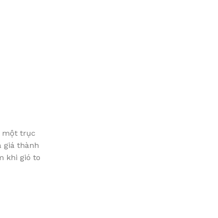
n một trục
 giá thành
 khi gió to