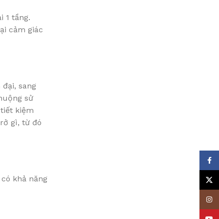
i 1 tầng.
lại cảm giác
 đại, sang
chuộng sử
tiết kiệm
ở gì, từ đó
Face
 có khả năng
X
Insta