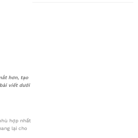
Plumbing Install
Discount
03 Nov – 03 Dec
Read More
mắt hơn, tạo
bài viết dưới
 phù hợp nhất
ang lại cho