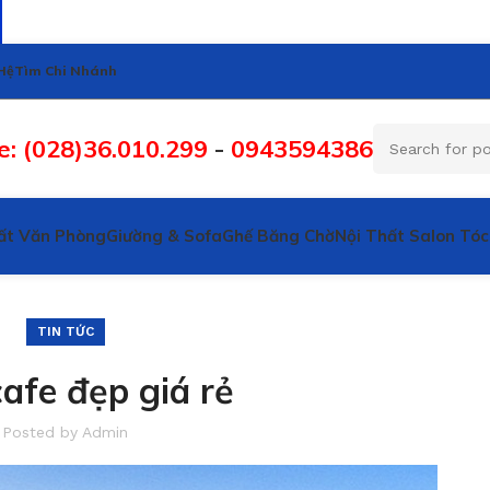
Hệ
Tìm Chi Nhánh
e: (028)36.010.299
-
0943594386
ất Văn Phòng
Giường & Sofa
Ghế Băng Chờ
Nội Thất Salon Tóc
TIN TỨC
afe đẹp giá rẻ
Posted by
Admin