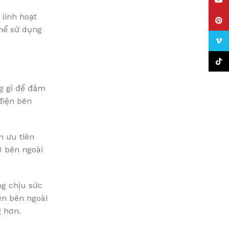
YouT
 linh hoạt
Pinte
thể sử dụng
Vime
TikTo
ng gỉ để đảm
điện bên
n ưu tiên
U bên ngoài
ng chịu sức
ên bên ngoài
g hơn.