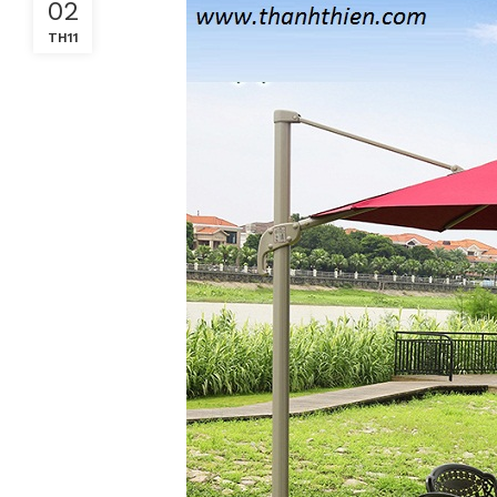
02
TH11