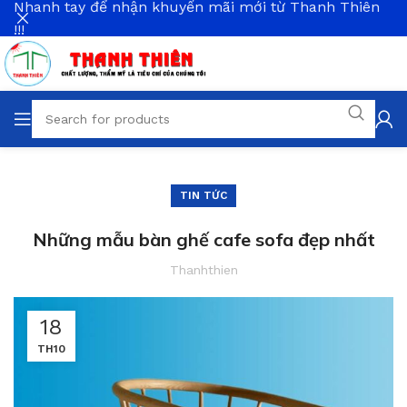
Nhanh tay để nhận khuyến mãi mới từ Thanh Thiên
!!!
TIN TỨC
Những mẫu bàn ghế cafe sofa đẹp nhất
Thanhthien
18
TH10