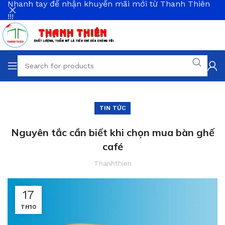
Nhanh tay để nhận khuyến mãi mới từ Thanh Thiên
!!!
TIN TỨC
Nguyên tắc cần biết khi chọn mua bàn ghế
café
Thanhthien
17
TH10