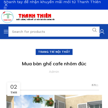
Nhanh tay để nhận khuyến mãi mới từ Thanh Thiên
!!!
TRANG TRÍ NỘI THẤT
Mua bàn ghế cafe nhôm đúc
Admin
02
TH11