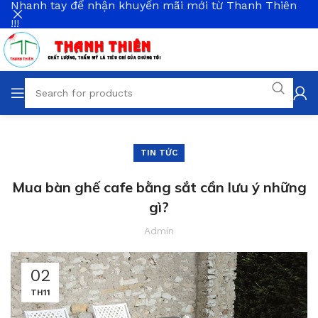
Nhanh tay để nhận khuyến mãi mới từ Thanh Thiên
!!!
TIN TỨC
Mua bàn ghế cafe bằng sắt cần lưu ý những
gì?
Admin
02
TH11