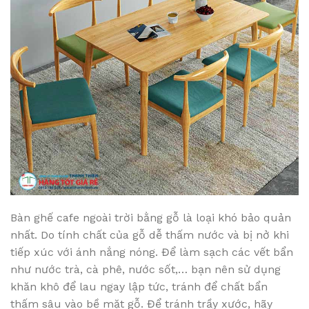
Bàn ghế cafe ngoài trời bằng gỗ là loại khó bảo quản
nhất. Do tính chất của gỗ dễ thấm nước và bị nở khi
tiếp xúc với ánh nắng nóng. Để làm sạch các vết bẩn
như nước trà, cà phê, nước sốt,… bạn nên sử dụng
khăn khô để lau ngay lập tức, tránh để chất bẩn
thấm sâu vào bề mặt gỗ. Để tránh trầy xước, hãy