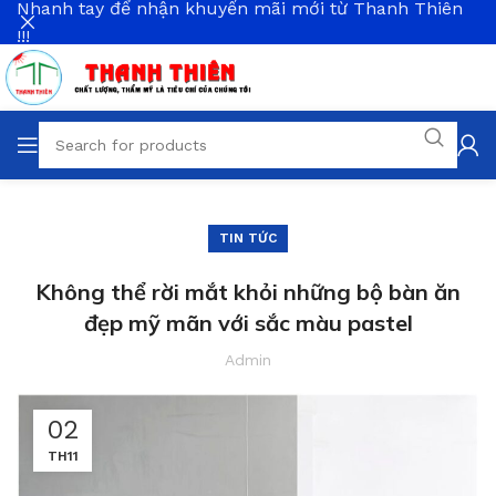
Nhanh tay để nhận khuyến mãi mới từ Thanh Thiên
!!!
TIN TỨC
Không thể rời mắt khỏi những bộ bàn ăn
đẹp mỹ mãn với sắc màu pastel
Admin
02
TH11