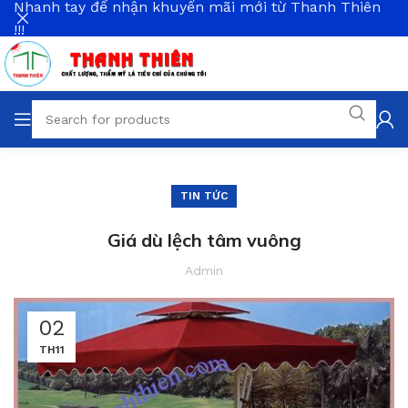
Nhanh tay để nhận khuyến mãi mới từ Thanh Thiên
!!!
TIN TỨC
Giá dù lệch tâm vuông
Admin
02
TH11