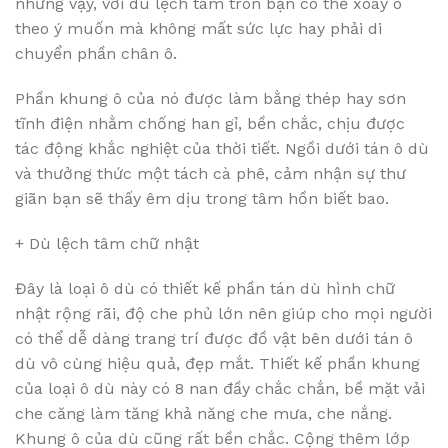
những vậy, với dù lệch tâm tròn bạn có thể xoay ô
theo ý muốn mà không mất sức lực hay phải di
chuyển phần chân ô.
Phần khung ô của nó được làm bằng thép hay sơn
tĩnh điện nhằm chống han gỉ, bền chắc, chịu được
tác động khắc nghiệt của thời tiết. Ngồi dưới tán ô dù
và thưởng thức một tách cà phê, cảm nhận sự thư
giãn bạn sẽ thấy êm dịu trong tâm hồn biết bao.
+ Dù lệch tâm chữ nhật
Đây là loại ô dù có thiết kế phần tán dù hình chữ
nhật rộng rãi, độ che phủ lớn nên giúp cho mọi người
có thể dễ dàng trang trí được đồ vật bên dưới tán ô
dù vô cùng hiệu quả, đẹp mắt. Thiết kế phần khung
của loại ô dù này có 8 nan đầy chắc chắn, bề mặt vải
che căng làm tăng khả năng che mưa, che nắng.
Khung ô của dù cũng rất bền chắc. Cộng thêm lớp