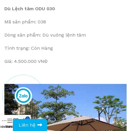
Dù Lệch tâm ODU 030
Mã sản phẩm: 038
Dòng sản phẩm: Dù vuông lệnh tâm
Tình trạng: Còn Hàng
Giá: 4.500.000 VNĐ
0
0943594386
Liên hệ
idebar
Menu
Wishlist
Compare
Cart