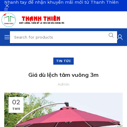
Nhanh tay để nhận khuyến mãi mới từ Thanh Thiên
!!!
TIN TỨC
Giá dù lệch tâm vuông 3m
Admin
02
TH11