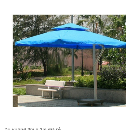
Dù vuông 3m x 3m giá rẻ