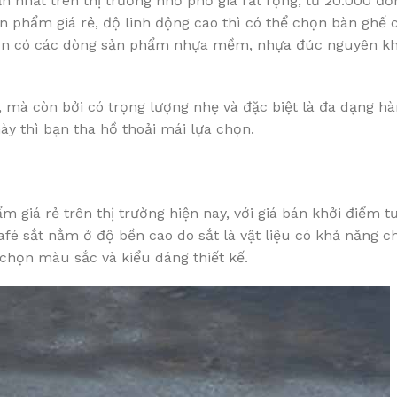
ận nhất trên thị trường nhờ phổ giá rất rộng, từ 20.000 đ
ản phẩm giá rẻ, độ linh động cao thì có thể chọn bàn ghế 
 hơn có các dòng sản phẩm nhựa mềm, nhựa đúc nguyên kh
 mà còn bởi có trọng lượng nhẹ và đặc biệt là đa dạng h
y thì bạn tha hồ thoải mái lựa chọn.
giá rẻ trên thị trường hiện nay, với giá bán khởi điểm t
fé sắt nằm ở độ bền cao do sắt là vật liệu có khả năng ch
 chọn màu sắc và kiểu dáng thiết kế.