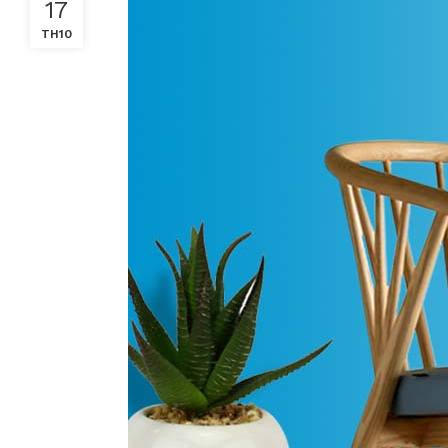
17
TH10