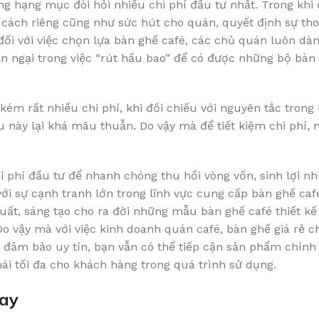
g hạng mục đòi hỏi nhiều chi phí đầu tư nhất. Trong khi 
cách riêng cũng như sức hút cho quán, quyết định sự tho
ối với việc chọn lựa bàn ghế café, các chủ quán luôn dàn
ần ngại trong việc “rút hầu bao” để có được những bộ bàn
kém rất nhiều chi phí, khi đối chiếu với nguyên tắc trong
ều này lại khá mâu thuẫn. Do vậy mà để tiết kiệm chi phí, 
i phí đầu tư để nhanh chóng thu hồi vòng vốn, sinh lợi nh
 với sự cạnh tranh lớn trong lĩnh vực cung cấp bàn ghế caf
uất, sáng tạo cho ra đời những mẫu bàn ghế café thiết kế
Do vậy mà với việc kinh doanh quán café, bàn ghế giá rẻ c
 đảm bảo uy tín, bạn vẫn có thể tiếp cận sản phẩm chính
ái tối đa cho khách hàng trong quá trình sử dụng.
nay