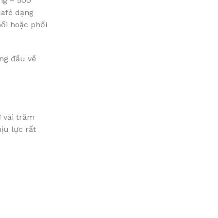
ồng – 500
café dạng
ối hoặc phối
àng đầu về
ư vài trăm
ịu lực rất