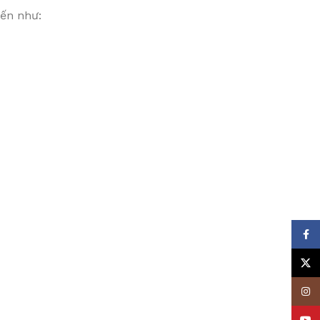
iến như:
Face
X
Insta