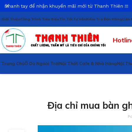
Nhanh tay để nhận khuyến mãi mới từ Thanh Thiên !!!
Giới Thiệu
Công Trình Tiêu Biểu
Tin Tức
Tư Vấn
Kiểm Tra Đơn Hàng
Liên 
Hotlin
Trang Chủ
Ô Dù Ngoài Trời
Nội Thất Cafe & Nhà Hàng
Nội Th
Địa chỉ mua bàn gh
P