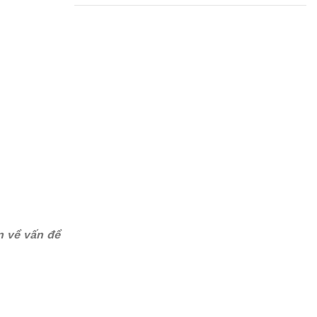
Plumbing Install
Discount
03 Nov – 03 Dec
Read More
n về vấn đề