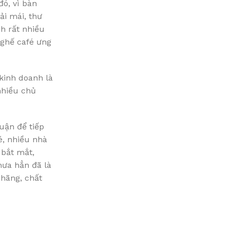
đó, vì bàn
ải mái, thư
h rất nhiều
 ghế café ưng
 kinh doanh là
nhiều chủ
uận để tiếp
é, nhiều nhà
 bắt mắt,
hưa hẳn đã là
 hãng, chất