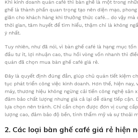
Khi kinh doanh quán café thì bàn ghế là một trong nhữn
ghế là thành phần quan trọng tạo nên diện mạo, phong 
giãn cho khách hàng khi thưởng thức café… do vậy mà đ
thời gian, tâm huyết để tìm hiểu, thậm chí là không ng
ý nhất.
Tuy nhiên, như đã nói, vì bàn ghế café là hạng mục tốn 
đầu tư ít, lợi nhuận cao, thu hồi vòng vốn nhanh thì đi
quán đã chọn mua bàn ghế café giá rẻ.
Đây là quyết định đúng đắn, giúp chủ quán tiết kiệm ch
tục phát triển công việc kinh doanh. Hơn thế, hiện nay,
máy, thương hiệu không ngừng cải tiến công nghệ sản x
đảm bảo chất lượng nhưng giá cả lại dễ dàng tiếp cận. 
lựa chọn nên tránh. Chỉ cần chọn được đơn vị cung cấp
lượng cao, đảm bảo độ bền, tính thẩm mỹ và sự thoải m
2. Các loại bàn ghế café giá rẻ hiện 