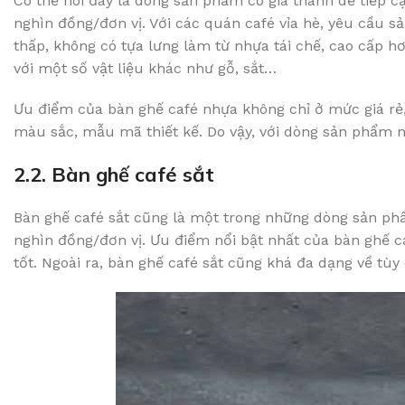
Có thể nói đây là dòng sản phẩm có giá thành dễ tiếp c
nghìn đồng/đơn vị. Với các quán café vỉa hè, yêu cầu s
thấp, không có tựa lưng làm từ nhựa tái chế, cao cấp
với một số vật liệu khác như gỗ, sắt…
Ưu điểm của bàn ghế café nhựa không chỉ ở mức giá rẻ,
màu sắc, mẫu mã thiết kế. Do vậy, với dòng sản phẩm nà
2.2. Bàn ghế café sắt
Bàn ghế café sắt cũng là một trong những dòng sản phẩm 
nghìn đồng/đơn vị. Ưu điểm nổi bật nhất của bàn ghế ca
tốt. Ngoài ra, bàn ghế café sắt cũng khá đa dạng về tùy